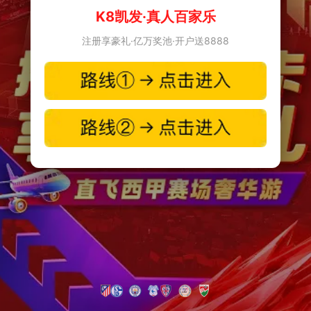
K8凯发·真人百家乐
注册享豪礼·亿万奖池·开户送8888